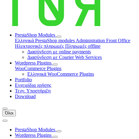
PrestaShop Modules
Ελληνικά PrestaShop modules
Administration
Front Office
Ηλεκτρονικές πληρωμές
Πληρωμές offline
Διασύνδεση με online payments
Διασύνδεση με Courier Web Services
Wordpress Plugins
WooCommerce Plugins
Ελληνικά WooCommerce Plugins
Portfolio
Εγχειρίδια χρήσης
Τεχν. Υποστήριξη
Download
Όλοι
PrestaShop Modules
Wordpress Plugins