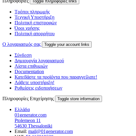
Πληροφορίες
Toggle πληροφορίες links
Τρόποι πληρωμής
Τεχνική Υποστήριξη
Πολιτική επιστροφών
Όροι χρήσης
Πολιτική απορρήτου
Ο λογαριασμός σας
Toggle your account links
Σύνδεση
Δημιουργία λογαριασμού
Λίστα επιθυμιών
Documentation
Κατεβάστε τα προϊόντα που παραγγείλατε!
Λάβετε υποστήριξη!
Ρυθμίσεις ειδοποιήσεων
Πληροφορίες Επιχείρησης
Toggle store information
Ελλάδα
01generator.com
Ptolemeon 11
54630 Thessaloniki
Email:
mail@01generator.com