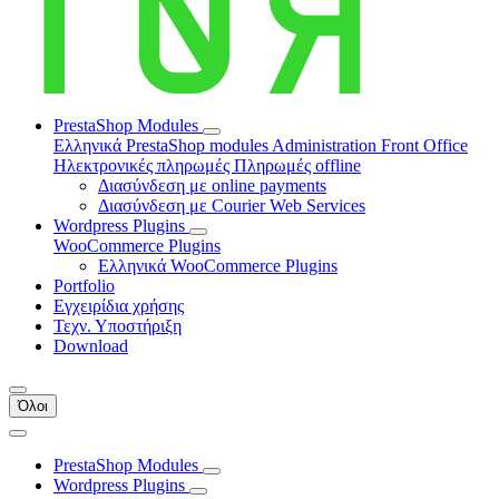
PrestaShop Modules
Ελληνικά PrestaShop modules
Administration
Front Office
Ηλεκτρονικές πληρωμές
Πληρωμές offline
Διασύνδεση με online payments
Διασύνδεση με Courier Web Services
Wordpress Plugins
WooCommerce Plugins
Ελληνικά WooCommerce Plugins
Portfolio
Εγχειρίδια χρήσης
Τεχν. Υποστήριξη
Download
Όλοι
PrestaShop Modules
Wordpress Plugins