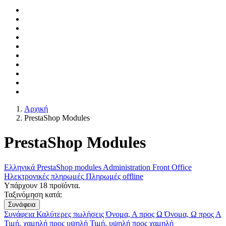
Αρχική
PrestaShop Modules
PrestaShop Modules
Ελληνικά PrestaShop modules
Administration
Front Office
Ηλεκτρονικές πληρωμές
Πληρωμές offline
Υπάρχουν 18 προϊόντα.
Ταξινόμηση κατά:
Συνάφεια
Συνάφεια
Καλύτερες πωλήσεις
Όνομα, Α προς Ω
Όνομα, Ω προς Α
Τιμή, χαμηλή προς υψηλή
Τιμή, υψηλή προς χαμηλή