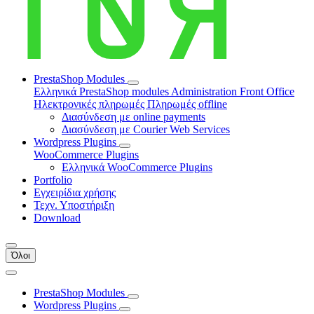
PrestaShop Modules
Ελληνικά PrestaShop modules
Administration
Front Office
Ηλεκτρονικές πληρωμές
Πληρωμές offline
Διασύνδεση με online payments
Διασύνδεση με Courier Web Services
Wordpress Plugins
WooCommerce Plugins
Ελληνικά WooCommerce Plugins
Portfolio
Εγχειρίδια χρήσης
Τεχν. Υποστήριξη
Download
Όλοι
PrestaShop Modules
Wordpress Plugins