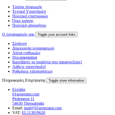
Τρόποι πληρωμής
Τεχνική Υποστήριξη
Πολιτική επιστροφών
Όροι χρήσης
Πολιτική απορρήτου
Ο λογαριασμός σας
Toggle your account links
Σύνδεση
Δημιουργία λογαριασμού
Λίστα επιθυμιών
Documentation
Κατεβάστε τα προϊόντα που παραγγείλατε!
Λάβετε υποστήριξη!
Ρυθμίσεις ειδοποιήσεων
Πληροφορίες Επιχείρησης
Toggle store information
Ελλάδα
01generator.com
Ptolemeon 11
54630 Thessaloniki
Email:
mail@01generator.com
VAT:
EL113019620