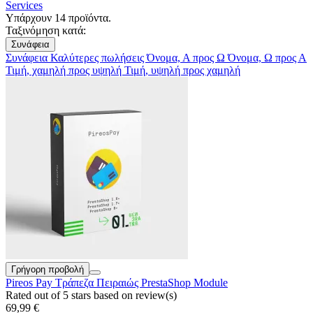
Services
Υπάρχουν 14 προϊόντα.
Ταξινόμηση κατά:
Συνάφεια
Συνάφεια
Καλύτερες πωλήσεις
Όνομα, Α προς Ω
Όνομα, Ω προς Α
Τιμή, χαμηλή προς υψηλή
Τιμή, υψηλή προς χαμηλή
Γρήγορη προβολή
Pireos Pay Τράπεζα Πειραιώς PrestaShop Module
Rated
out of 5 stars based on
review(s)
69,99 €